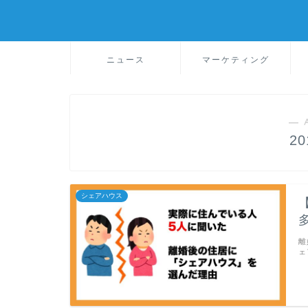
ニュース
マーケティング
― 
2
シェアハウス
離
ェ