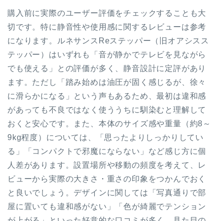
購入前に実際のユーザー評価をチェックすることも大
切です。特に静音性や使用感に関するレビューは参考
になります。ルネサンスReステッパー（旧オアシスス
テッパー）はいずれも「音が静かでテレビを見ながら
でも使える」との評価が多く、静音設計に定評があり
ます。ただし「踏み始めは油圧が固く感じるが、徐々
に滑らかになる」という声もあるため、最初は違和感
があっても不良ではなく使ううちに馴染むと理解して
おくと安心です。また、本体のサイズ感や重量（約8～
9kg程度）については、「思ったよりしっかりしてい
る」「コンパクトで邪魔にならない」など感じ方に個
人差があります。設置場所や移動の頻度を考えて、レ
ビューから実際の大きさ・重さの印象をつかんでおく
と良いでしょう。デザインに関しては「写真通りで部
屋に置いても違和感がない」「色が綺麗でテンション
が上がる」といった好意的な口コミが多く、見た目の