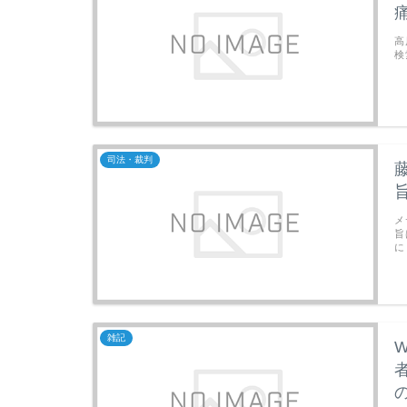
高
検
司法・裁判
メ
旨
に
雑記