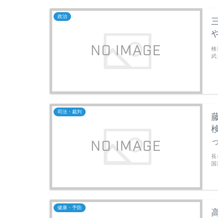
政治
検
武
司法・裁判
長
国
健康・予防