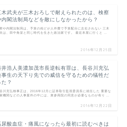
三木武夫が三木おろしで耐えられたのは、検察
や内閣法制局などを敵にしなかったから？
察や内閣法制局は、予算の殆どが人件費で予算配分に左右されない 三木
夫は、田中角栄と同じ時代を生きた政治家です。 最近本屋に行くと …
2016年12月25日
藤井浩人美濃加茂市長逆転有罪は、長谷川充弘
検事生の天下り先での威信を守るための犠牲だ
った？
谷川充弘検事正は、2016年12月に証券取引監視委員長に就任した 重要な
家機関などの人事案件の中には、衆参両院の同意が必要なものが有り …
2016年12月22日
高尿酸血症・痛風になったら最初に読むべきは