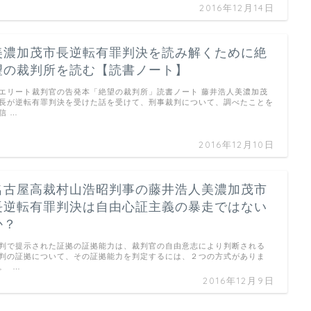
2016年12月14日
美濃加茂市長逆転有罪判決を読み解くために絶
望の裁判所を読む【読書ノート】
エリート裁判官の告発本「絶望の裁判所」読書ノート 藤井浩人美濃加茂
長が逆転有罪判決を受けた話を受けて、刑事裁判について、調べたことを
信 …
2016年12月10日
名古屋高裁村山浩昭判事の藤井浩人美濃加茂市
長逆転有罪判決は自由心証主義の暴走ではない
か？
判で提示された証拠の証拠能力は、裁判官の自由意志により判断される
判の証拠について、その証拠能力を判定するには、２つの方式がありま
。 …
2016年12月9日