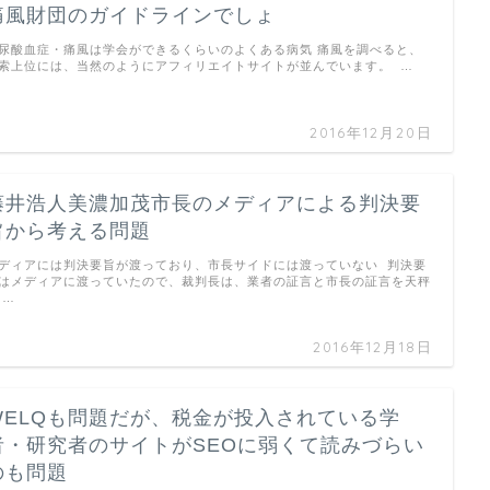
痛風財団のガイドラインでしょ
尿酸血症・痛風は学会ができるくらいのよくある病気 痛風を調べると、
索上位には、当然のようにアフィリエイトサイトが並んでいます。 …
2016年12月20日
藤井浩人美濃加茂市長のメディアによる判決要
旨から考える問題
ディアには判決要旨が渡っており、市長サイドには渡っていない 判決要
はメディアに渡っていたので、裁判長は、業者の証言と市長の証言を天秤
 …
2016年12月18日
WELQも問題だが、税金が投入されている学
者・研究者のサイトがSEOに弱くて読みづらい
のも問題