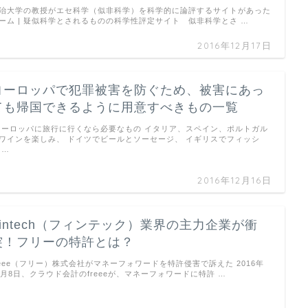
治大学の教授がエセ科学（似非科学）を科学的に論評するサイトがあった
ーム | 疑似科学とされるものの科学性評定サイト 似非科学とさ …
2016年12月17日
ヨーロッパで犯罪被害を防ぐため、被害にあっ
ても帰国できるように用意すべきもの一覧
ーロッパに旅行に行くなら必要なもの イタリア、スペイン、ポルトガル
ワインを楽しみ、 ドイツでビールとソーセージ、 イギリスでフィッシ
 …
2016年12月16日
Fintech（フィンテック）業界の主力企業が衝
突！フリーの特許とは？
reee（フリー）株式会社がマネーフォワードを特許侵害で訴えた 2016年
2月8日、クラウド会計のfreeeが、マネーフォワードに特許 …