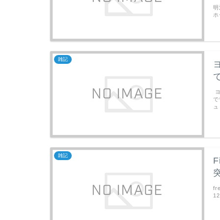
明
ホ
雑記
ヨ
で
ュ
雑記
f
1