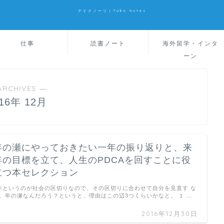
テイクノーツ｜Take Notes
仕事
読書ノート
海外留学・インタ
ーン
ARCHIVES ―
016年 12月
年の瀬にやっておきたい一年の振り返りと、来
年の目標を立て、人生のPDCAを回すことに役
立つ本セレクション
年というのが社会の区切りなので、その区切りに合わせて自分を見直す な
、年の瀬なんだろう？というと、理由はこの辺3つくらいかなと。 １ …
2016年12月30日