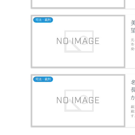
司法・裁判
元
市
発
司法・裁判
裁
裁
す