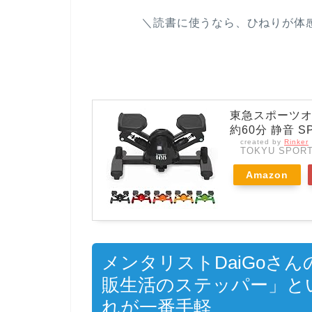
＼読書に使うなら、ひねりが体感
東急スポーツオア
約60分 静音 S
created by
Rinker
TOKYU SPORT
Amazon
メンタリストDaiGoさ
販生活のステッパー」とい
れが一番手軽