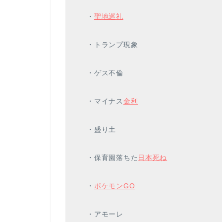
・
聖地巡礼
・トランプ現象
・ゲス不倫
・マイナス
金利
・盛り土
・保育園落ちた
日本死ね
・
ポケモンGO
・アモーレ