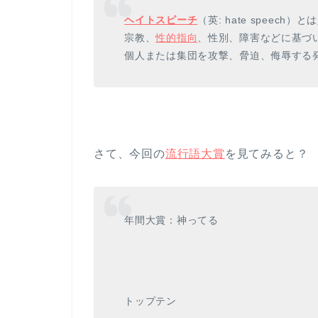
ヘイトスピーチ
（英: hate speech
宗教、
性的指向
、性別、障害などに基づ
個人または集団を攻撃、脅迫、侮辱する
さて、今回の
流行語大賞
を見てみると？
年間大賞：神ってる
トップテン