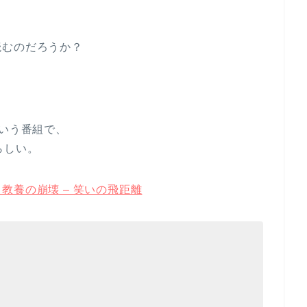
読むのだろうか？
という番組で、
らしい。
教養の崩壊 – 笑いの飛距離
）