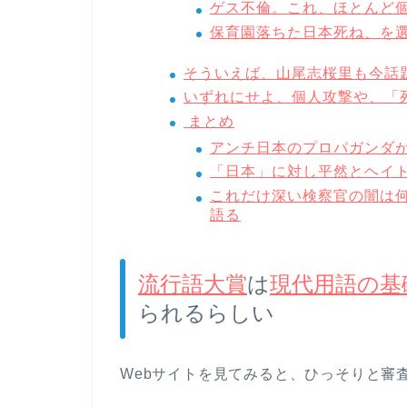
ゲス不倫。これ、ほとんど
保育園落ちた日本死ね、を
そういえば、山尾志桜里も今話
いずれにせよ、個人攻撃や、「
まとめ
アンチ日本のプロパガンダ
「日本」に対し平然とヘイ
これだけ深い検察官の闇は
語る
流行語大賞
は
現代用語の基
られるらしい
Webサイトを見てみると、ひっそりと審