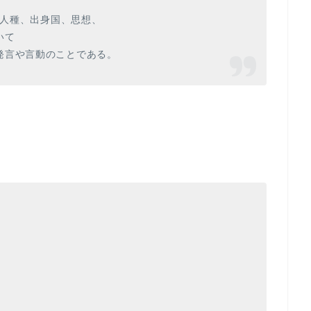
）とは人種、出身国、思想、
いて
発言や言動のことである。