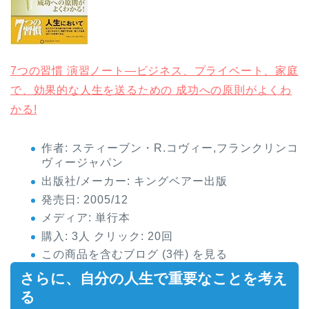
7つの習慣 演習ノート―ビジネス、プライベート、家庭
で、効果的な人生を送るための 成功への原則がよくわ
かる!
作者:
スティーブン・R.コヴィー,フランクリンコ
ヴィージャパン
出版社/メーカー:
キングベアー出版
発売日:
2005/12
メディア:
単行本
購入
: 3人
クリック
: 20回
この商品を含むブログ (3件) を見る
さらに、自分の人生で重要なことを考え
る