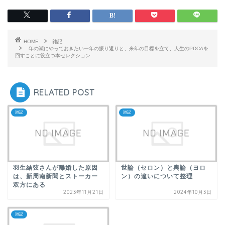
HOME
雑記
年の瀬にやっておきたい一年の振り返りと、来年の目標を立て、人生のPDCAを
回すことに役立つ本セレクション
RELATED POST
雑記
雑記
羽生結弦さんが離婚した原因
世論（セロン）と輿論（ヨロ
は、新周南新聞とストーカー
ン）の違いについて整理
双方にある
2023年11月21日
2024年10月3日
雑記