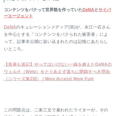
コンテンツをパクって世界観を作っていた
DeNA
と
サイバ
ーエージェント
DeNA
のキュレーションメディア(笑)が、永江一石さん
を中心とする「コンテンツをパクられた被害者」によ
って、記事非公開に追い込まれたのは記憶にあたらし
いところ。
【告発も追記】やってはいけない一線を越えたDeNAの
ウェルク（Welq）をとりあえず直ちに閉鎖すべき理由
（シリーズ第2回） | More Access! More Fun!
この問題点は、二束三文で雇われたライターが、その