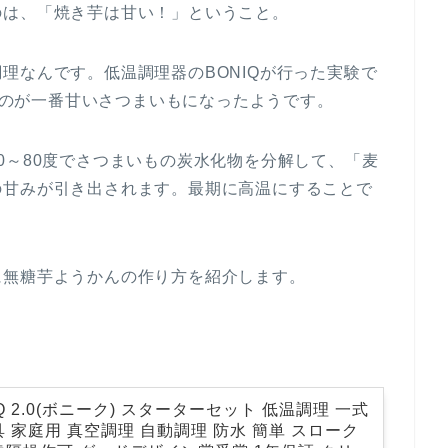
のは、「焼き芋は甘い！」ということ。
理なんです。低温調理器のBONIQが行った実験で
いうのが一番甘いさつまいもになったようです。
0～80度でさつまいもの炭水化物を分解して、「麦
の甘みが引き出されます。最期に高温にすることで
に無糖芋ようかんの作り方を紹介します。
Q 2.0(ボニーク) スターターセット 低温調理 一式
 家庭用 真空調理 自動調理 防水 簡単 スローク