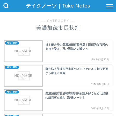
テイクノーツ｜Take Notes
― CATEGORY ―
美濃加茂市長裁判
司法・裁判
祝！藤井浩人美濃加茂市長再選！圧倒的な市民の
支持を受け、再び司法との戦いへ
2017年1月30日
司法・裁判
藤井浩人美濃加茂市長のメディアによる判決要旨
から考える問題
2016年12月18日
司法・裁判
美濃加茂市長逆転有罪判決を読み解くために絶望
の裁判所を読む【読書ノート】
2016年12月10日